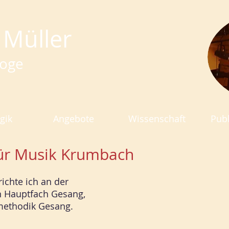
 Müller
oge
gik
Angebote
Wissenschaft
Publ
für Musik Krumbach
richte ich an der
 Hauptfach Gesang,
methodik Gesang.